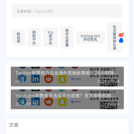
文章来源：
Fans128
！
社
刷
交
刷
Ins
粉
评
媒
粉
刷
Instagram
丝
论
体
平
评
评论优化
库
质
转
台
论
量
化
率
Twitter刷赞助力企业海外营销新策略：24小时快速
见效的推广服务
« Pre
2025-09-04
Youtube刷赞是否违反平台政策？官方审核机制的
全面解析
2025-09-04
Next »
文章