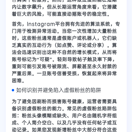
内让数字飙升，但从长期运营角度来看，它潜藏
着巨大的风险，可能直接动摇账号的稳定性。
首先，Instagram平台拥有先进的算法系统，专
门用于检测异常活动。当您一次性增加大量粉丝
时，这些粉丝通常是
虚假账户或机器人
，它们缺
乏真实的互动行为（如点赞、评论或分享）。算
法会迅速识别出这种不自然的增长模式，从而将
账号标记为“可疑”。轻则导致帖子触及率下降，
重则可能引发
账号被限流、屏蔽甚至永久封禁
的
严重后果。一旦账号信誉受损，恢复起来将异常
困难。
如何识别并避免陷入虚假粉丝的陷阱
为了避免因刷粉而损害账号健康，运营者需要具
备识别虚假粉丝的能力。常见的虚假粉丝陷阱包
括：粉丝头像模糊或缺失、用户名由随机字符组
成、个人简介空白、以及几乎没有任何帖子或互
动记录。如果您发现新增粉丝中大部分符合这些