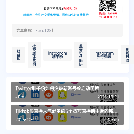
文章来源：
Fans128
！
社
虚
交
假
刷
粉
媒
Instagram
粉
Instagram
粉
丝
体
刷千粉
丝
账号运营
风
库
营
陷
险
销
阱
Twitter刷千粉如何突破新账号冷启动困境
« Pre
2025-10-11
Tiktok买直播人气必备的5个技巧直播前中后的完整
运营checklist
2025-10-11
Next »