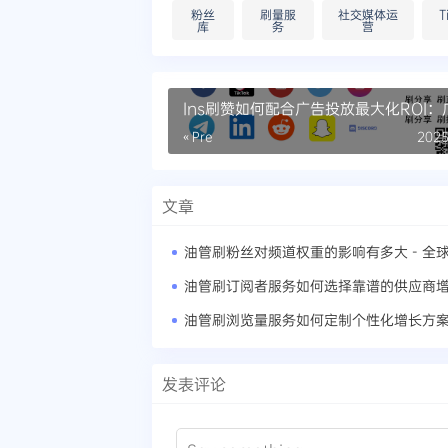
粉丝
刷量服
社交媒体运
T
库
务
营
Ins刷赞如何配合广告投放最大化ROI：
放效果最大化的实战案例
« Pre
2025
文章
发表评论