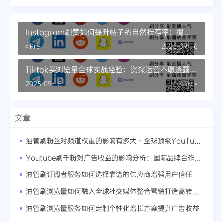
Instagram刷赞如何提升帖子的自然推荐率：揭秘
算法偏爱的内容策略
« Pre
2025-09-16
Tiktok买浏览量全球实战经验：资深运营不愿透露的
流量密码
2025-09-15
Next »
文章
油管刷粉丝对频道权重的影响有多大 - 全球顶级YouTuber的成功秘诀
Youtube刷千粉对广告收益的影响分析：国际品牌合作的门槛要求
油管刷订阅者服务如何选择靠谱的供应商增强用户信任
油管刷浏览量如何融入全球社交媒体整合营销打造高转化营销漏斗
油管刷浏览量服务如何定制个性化增长方案提升广告收益