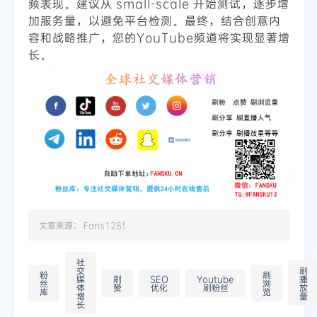
频表现。建议从 small-scale 开始测试，逐步增
加服务量，以避免平台检测。最终，结合创意内
容和战略推广，您的YouTube频道将实现显著增
长。
文章来源：
Fans128
！
社
交
刷
粉
刷
媒
刷
SEO
Youtube
播
丝
浏
体
赞
优化
刷粉丝
放
库
览
增
量
长