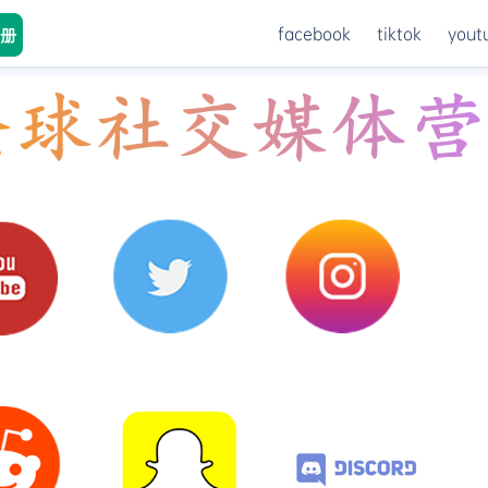
facebook
tiktok
yout
册