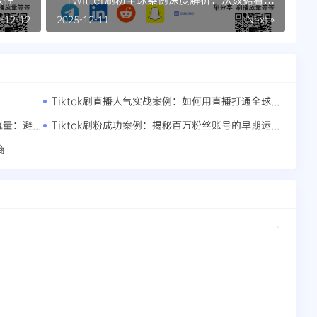
球最成功的涨粉策略
-12-12
2025-12-11
Next »
Tiktok刷直播人气实战案例：如何用直播打通全球社交媒体流量池
Tiktok刷赞如何让你的内容获得更多自然流量：避开限流的5个致命错误
Tiktok刷粉成功案例：揭秘百万粉丝账号的早期运营策略
商