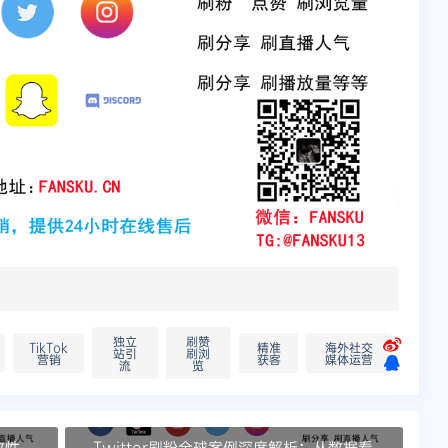
独立
刷赞
TikTok
精准
海外社交
站引
刷浏
营销
获客
媒体运营
流
览
致性
Twitter刷粉全球案例深度解析：从数据看全