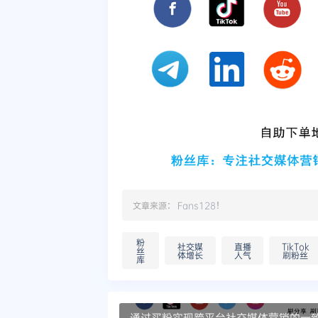
文章来源：
Fans128
！
粉
社交媒
直播
TikTok
丝
体增长
人气
刷粉丝
库
通过买粉实现跨平台社交媒体营销的一