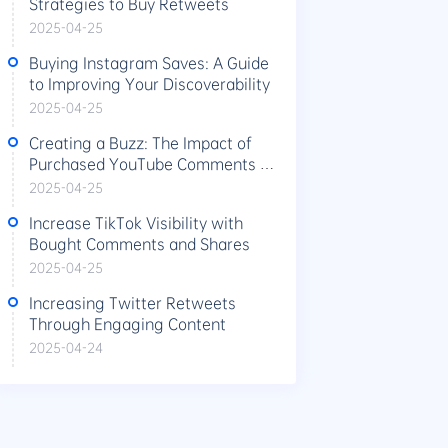
Strategies to Buy Retweets
2025-04-25
Buying Instagram Saves: A Guide
to Improving Your Discoverability
2025-04-25
Creating a Buzz: The Impact of
Purchased YouTube Comments on
Video Performance
2025-04-25
Increase TikTok Visibility with
Bought Comments and Shares
2025-04-25
Increasing Twitter Retweets
Through Engaging Content
2025-04-24