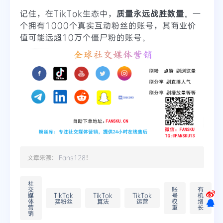
记住，在TikTok生态中，
质量永远战胜数量
。一
个拥有1000个真实互动粉丝的账号，其商业价
值可能远超10万个僵尸粉的账号。
文章来源：
Fans128
！
社
交
账
有
媒
TikTok
TikTok
TikTok
号
机
体
买粉丝
算法
运营
权
增
营
重
长
销