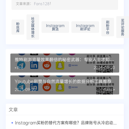
文章来源：
Fans128
！
社
买
交
刷
粉
评
媒
Instagram
Instagram
粉
丝
论
体
算法
刷评论
平
库
服
增
台
务
长
推特刷浏览量效果翻倍的秘密武器：专业人士才知道
的流量获取渠道
« Pre
2025-09-20
Youtube刷赞与自然流量增长的数据分析工具推荐
2025-09-20
Next »
文章
Instagram买粉的替代方案有哪些？品牌账号从冷启动到爆红的路径