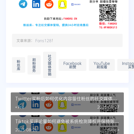
文章来源：
Fans128
！
社
刷
交
粉
粉
媒
Facebook
YouTube
Insta
丝
服
体
刷赞
刷观看
买
库
务
营
销
Twitter买粉后如何优化内容留住粉丝的社交媒体内
容故事化
« Pre
2025-08-27
Tiktok买评论量如何避免被系统检测降权并保持账号
健康增长
2025-08-26
Next »